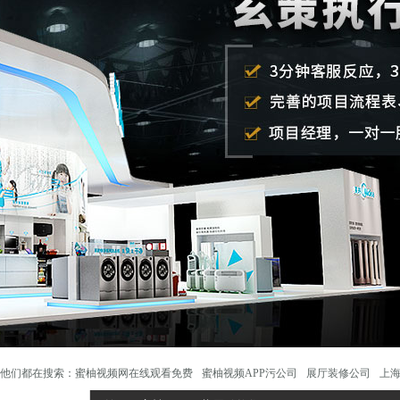
他们都在搜索：
蜜柚视频网在线观看免费
蜜柚视频APP污公司
展厅装修公司
上