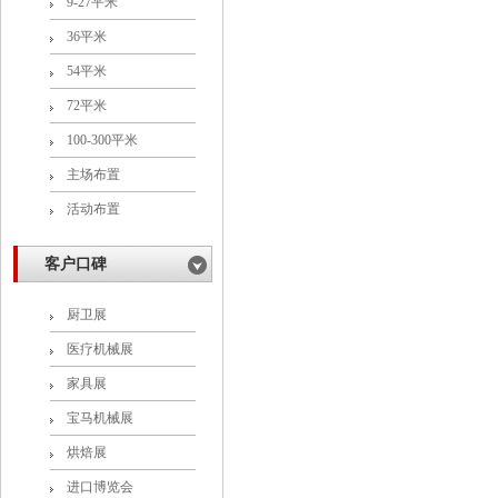
9-27平米
36平米
54平米
72平米
100-300平米
主场布置
活动布置
客户口碑
厨卫展
医疗机械展
家具展
宝马机械展
烘焙展
进口博览会