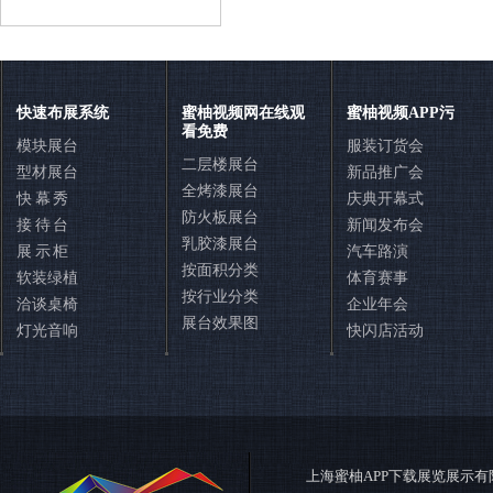
联系蜜柚APP下载展览
快速布展系统
蜜柚视频网在线观
蜜柚视频APP污
看免费
模块展台
服装订货会
二层楼展台
型材展台
新品推广会
全烤漆展台
快 幕 秀
庆典开幕式
防火板展台
接 待 台
新闻发布会
乳胶漆展台
展 示 柜
汽车路演
按面积分类
软装绿植
体育赛事
按行业分类
洽谈桌椅
企业年会
展台效果图
灯光音响
快闪店活动
400-888-7380
在线咨询
在线QQ咨询
在线留言
上海蜜柚APP下载展览展示