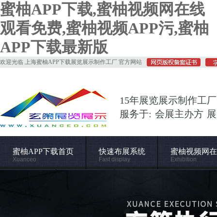
蜜柚APP下载,蜜柚视频网在线
观看免费,蜜柚视频APP污,蜜柚
APP下载最新版
欢迎光临 上海蜜柚APP下载展览展示制作工厂 官方网站
15年展览展示制作工厂
服务于: 会展主办方 
蜜柚APP下载首页
快速布展系统
蜜柚视频网在
Xuanceo
Fast display
Exhibition
常用材料
施工管理
关于蜜柚APP下载
Supporting
Construction
About