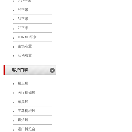
9-27平米
36平米
54平米
72平米
100-300平米
主场布置
活动布置
客户口碑
厨卫展
医疗机械展
家具展
宝马机械展
烘焙展
进口博览会