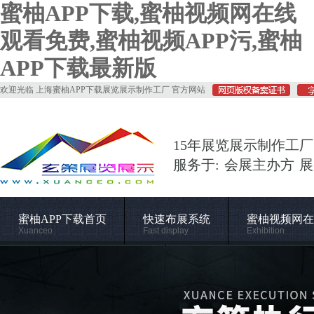
蜜柚APP下载,蜜柚视频网在线
观看免费,蜜柚视频APP污,蜜柚
APP下载最新版
欢迎光临 上海蜜柚APP下载展览展示制作工厂 官方网站
15年展览展示制作工厂
服务于: 会展主办方 
蜜柚APP下载首页
快速布展系统
蜜柚视频网在
Xuanceo
Fast display
Exhibition
常用材料
施工管理
关于蜜柚APP下载
Supporting
Construction
About