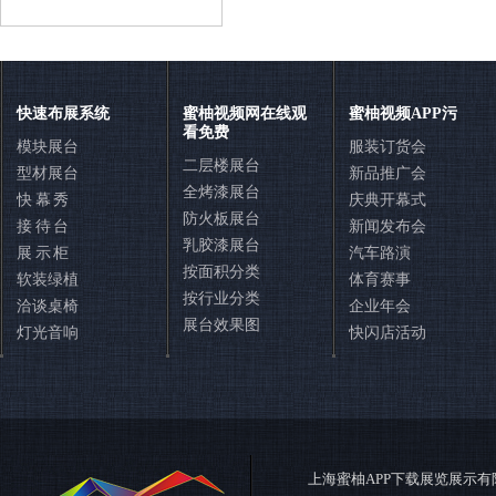
联系蜜柚APP下载展览
快速布展系统
蜜柚视频网在线观
蜜柚视频APP污
看免费
模块展台
服装订货会
二层楼展台
型材展台
新品推广会
全烤漆展台
快 幕 秀
庆典开幕式
防火板展台
接 待 台
新闻发布会
乳胶漆展台
展 示 柜
汽车路演
按面积分类
软装绿植
体育赛事
按行业分类
洽谈桌椅
企业年会
展台效果图
灯光音响
快闪店活动
400-888-7380
在线咨询
在线QQ咨询
在线留言
上海蜜柚APP下载展览展示