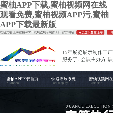
蜜柚APP下载,蜜柚视频网在线
观看免费,蜜柚视频APP污,蜜柚
APP下载最新版
欢迎光临 上海蜜柚APP下载展览展示制作工厂 官方网站
15年展览展示制作工厂
服务于: 会展主办方 
蜜柚APP下载首页
快速布展系统
蜜柚视频网在
Xuanceo
Fast display
Exhibition
常用材料
施工管理
关于蜜柚APP下载
Supporting
Construction
About