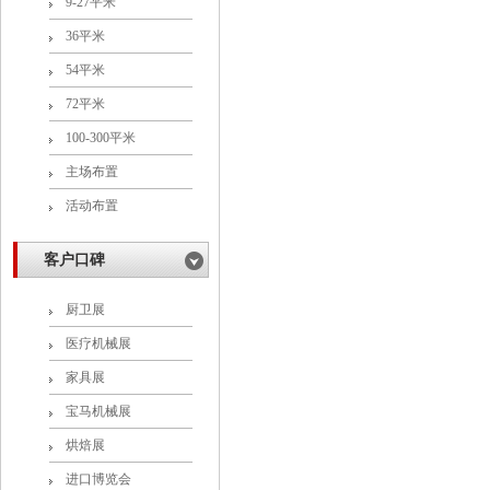
9-27平米
36平米
54平米
72平米
100-300平米
主场布置
活动布置
客户口碑
厨卫展
医疗机械展
家具展
宝马机械展
烘焙展
进口博览会