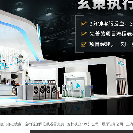
他们都在搜索：
蜜柚视频网在线观看免费
蜜柚视频APP污公司
展厅装修公司
上