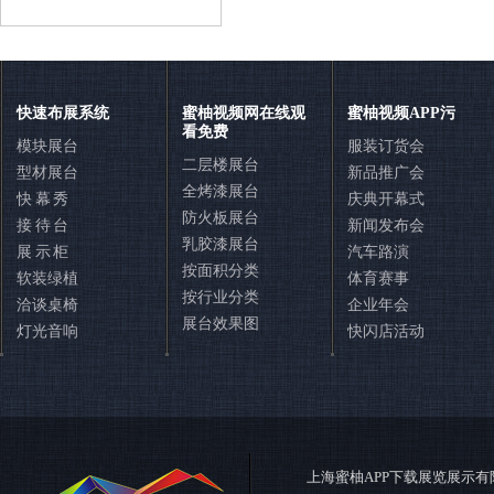
联系蜜柚APP下载展览
快速布展系统
蜜柚视频网在线观
蜜柚视频APP污
看免费
模块展台
服装订货会
二层楼展台
型材展台
新品推广会
全烤漆展台
快 幕 秀
庆典开幕式
防火板展台
接 待 台
新闻发布会
乳胶漆展台
展 示 柜
汽车路演
按面积分类
软装绿植
体育赛事
按行业分类
洽谈桌椅
企业年会
展台效果图
灯光音响
快闪店活动
400-888-7380
在线咨询
在线QQ咨询
在线留言
上海蜜柚APP下载展览展示